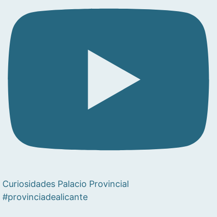
Curiosidades Palacio Provincial
#provinciadealicante