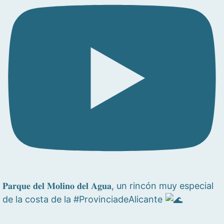
𝐏𝐚𝐫𝐪𝐮𝐞 𝐝𝐞𝐥 𝐌𝐨𝐥𝐢𝐧𝐨 𝐝𝐞𝐥 𝐀𝐠𝐮𝐚, un rincón muy especial
de la costa de la #ProvinciadeAlicante