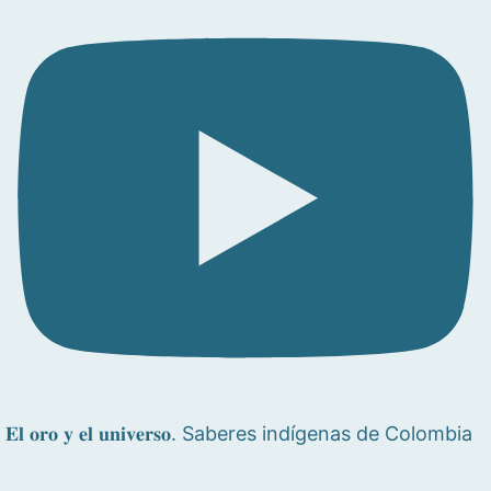
𝐄𝐥 𝐨𝐫𝐨 𝐲 𝐞𝐥 𝐮𝐧𝐢𝐯𝐞𝐫𝐬𝐨. Saberes indígenas de Colombia