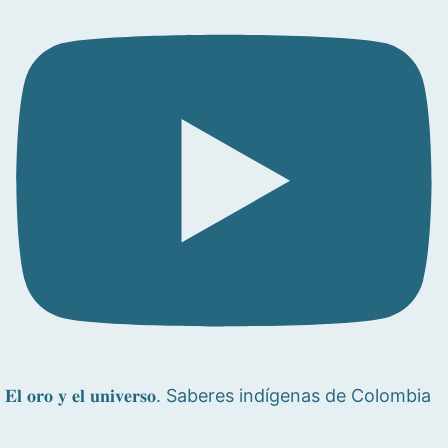
𝐄𝐥 𝐨𝐫𝐨 𝐲 𝐞𝐥 𝐮𝐧𝐢𝐯𝐞𝐫𝐬𝐨. Saberes indígenas de Colombia