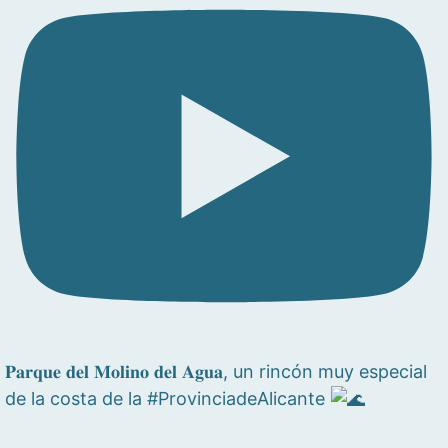
𝐏𝐚𝐫𝐪𝐮𝐞 𝐝𝐞𝐥 𝐌𝐨𝐥𝐢𝐧𝐨 𝐝𝐞𝐥 𝐀𝐠𝐮𝐚, un rincón muy especial
de la costa de la #ProvinciadeAlicante