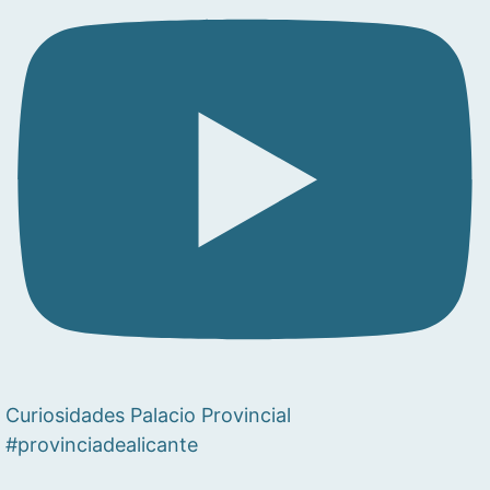
Curiosidades Palacio Provincial
#provinciadealicante