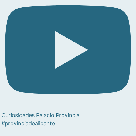
Curiosidades Palacio Provincial
#provinciadealicante