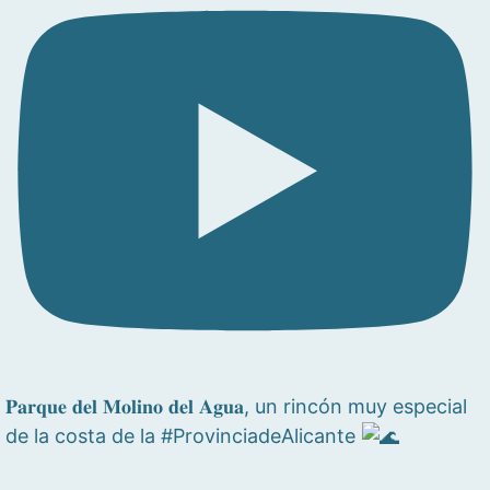
𝐏𝐚𝐫𝐪𝐮𝐞 𝐝𝐞𝐥 𝐌𝐨𝐥𝐢𝐧𝐨 𝐝𝐞𝐥 𝐀𝐠𝐮𝐚, un rincón muy especial
de la costa de la #ProvinciadeAlicante