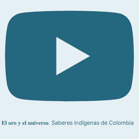
𝐄𝐥 𝐨𝐫𝐨 𝐲 𝐞𝐥 𝐮𝐧𝐢𝐯𝐞𝐫𝐬𝐨. Saberes indígenas de Colombia