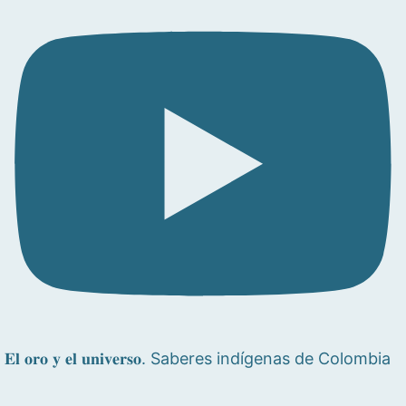
𝐄𝐥 𝐨𝐫𝐨 𝐲 𝐞𝐥 𝐮𝐧𝐢𝐯𝐞𝐫𝐬𝐨. Saberes indígenas de Colombia