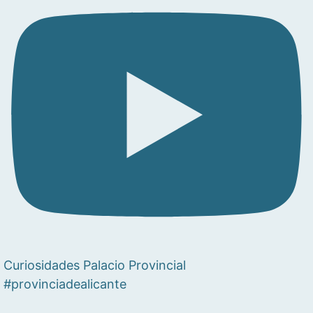
Curiosidades Palacio Provincial
#provinciadealicante