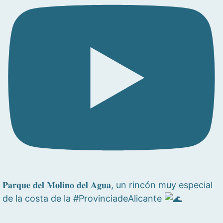
𝐏𝐚𝐫𝐪𝐮𝐞 𝐝𝐞𝐥 𝐌𝐨𝐥𝐢𝐧𝐨 𝐝𝐞𝐥 𝐀𝐠𝐮𝐚, un rincón muy especial
de la costa de la #ProvinciadeAlicante