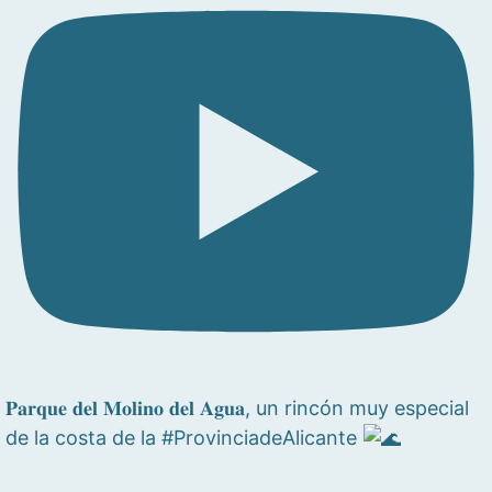
𝐏𝐚𝐫𝐪𝐮𝐞 𝐝𝐞𝐥 𝐌𝐨𝐥𝐢𝐧𝐨 𝐝𝐞𝐥 𝐀𝐠𝐮𝐚, un rincón muy especial
de la costa de la #ProvinciadeAlicante