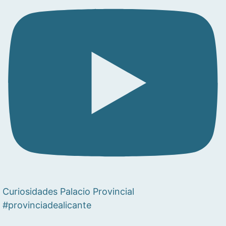
Curiosidades Palacio Provincial
#provinciadealicante