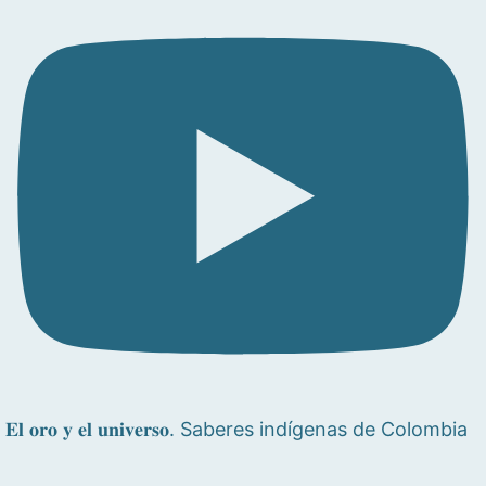
𝐄𝐥 𝐨𝐫𝐨 𝐲 𝐞𝐥 𝐮𝐧𝐢𝐯𝐞𝐫𝐬𝐨. Saberes indígenas de Colombia