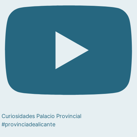
Curiosidades Palacio Provincial
#provinciadealicante