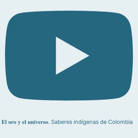
𝐄𝐥 𝐨𝐫𝐨 𝐲 𝐞𝐥 𝐮𝐧𝐢𝐯𝐞𝐫𝐬𝐨. Saberes indígenas de Colombia