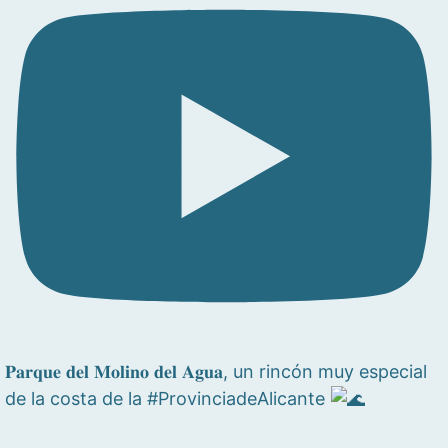
𝐏𝐚𝐫𝐪𝐮𝐞 𝐝𝐞𝐥 𝐌𝐨𝐥𝐢𝐧𝐨 𝐝𝐞𝐥 𝐀𝐠𝐮𝐚, un rincón muy especial
de la costa de la #ProvinciadeAlicante