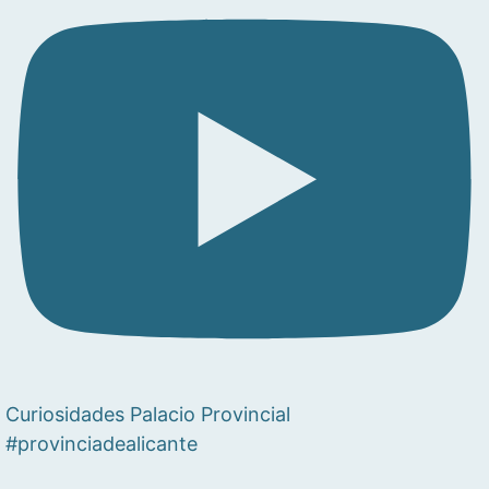
Curiosidades Palacio Provincial
#provinciadealicante