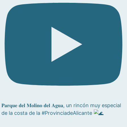
𝐏𝐚𝐫𝐪𝐮𝐞 𝐝𝐞𝐥 𝐌𝐨𝐥𝐢𝐧𝐨 𝐝𝐞𝐥 𝐀𝐠𝐮𝐚, un rincón muy especial
de la costa de la #ProvinciadeAlicante