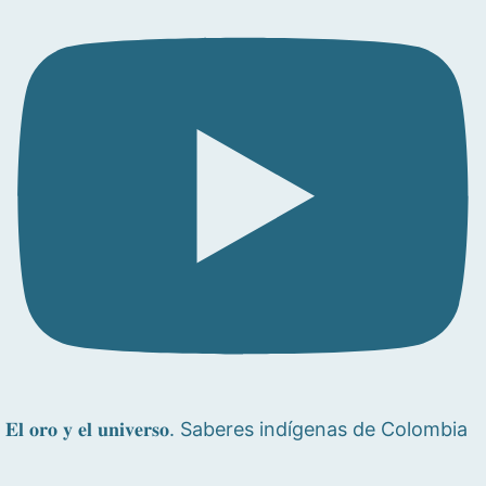
𝐄𝐥 𝐨𝐫𝐨 𝐲 𝐞𝐥 𝐮𝐧𝐢𝐯𝐞𝐫𝐬𝐨. Saberes indígenas de Colombia