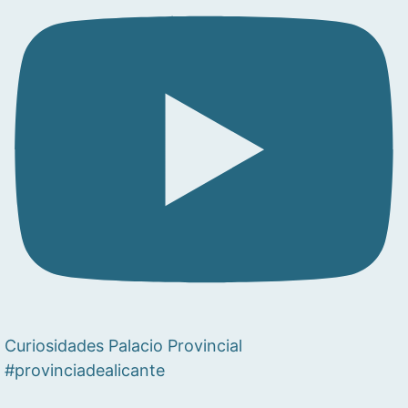
Curiosidades Palacio Provincial
#provinciadealicante