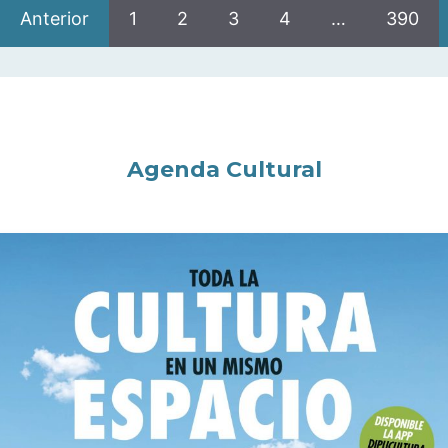
Anterior
1
2
3
4
…
390
Agenda Cultural