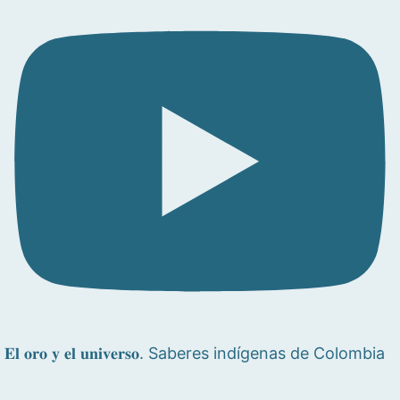
𝐄𝐥 𝐨𝐫𝐨 𝐲 𝐞𝐥 𝐮𝐧𝐢𝐯𝐞𝐫𝐬𝐨. Saberes indígenas de Colombia