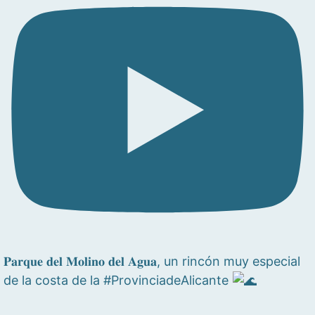
𝐏𝐚𝐫𝐪𝐮𝐞 𝐝𝐞𝐥 𝐌𝐨𝐥𝐢𝐧𝐨 𝐝𝐞𝐥 𝐀𝐠𝐮𝐚, un rincón muy especial
de la costa de la #ProvinciadeAlicante