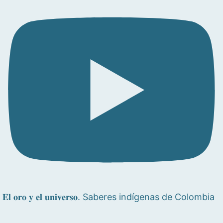
𝐄𝐥 𝐨𝐫𝐨 𝐲 𝐞𝐥 𝐮𝐧𝐢𝐯𝐞𝐫𝐬𝐨. Saberes indígenas de Colombia