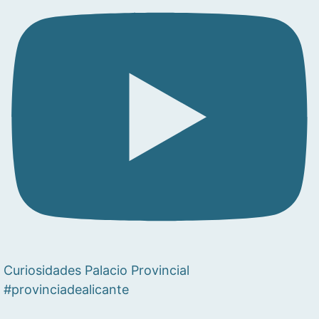
Curiosidades Palacio Provincial
#provinciadealicante