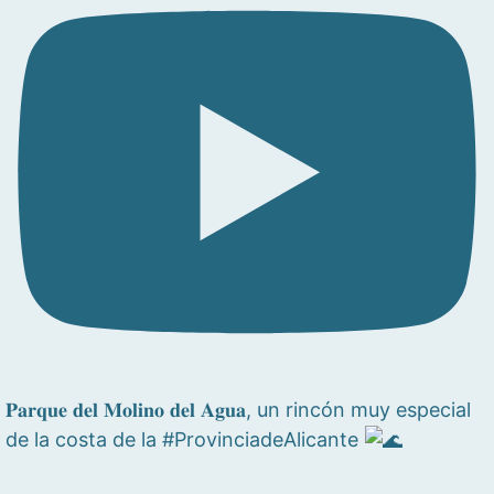
𝐏𝐚𝐫𝐪𝐮𝐞 𝐝𝐞𝐥 𝐌𝐨𝐥𝐢𝐧𝐨 𝐝𝐞𝐥 𝐀𝐠𝐮𝐚, un rincón muy especial
de la costa de la #ProvinciadeAlicante