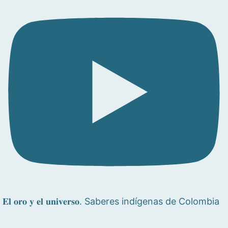
𝐄𝐥 𝐨𝐫𝐨 𝐲 𝐞𝐥 𝐮𝐧𝐢𝐯𝐞𝐫𝐬𝐨. Saberes indígenas de Colombia