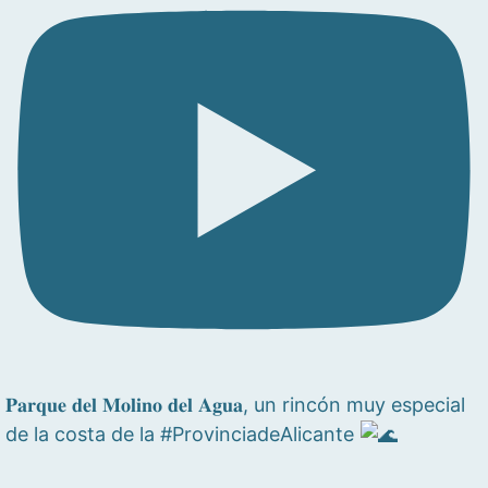
𝐏𝐚𝐫𝐪𝐮𝐞 𝐝𝐞𝐥 𝐌𝐨𝐥𝐢𝐧𝐨 𝐝𝐞𝐥 𝐀𝐠𝐮𝐚, un rincón muy especial
de la costa de la #ProvinciadeAlicante