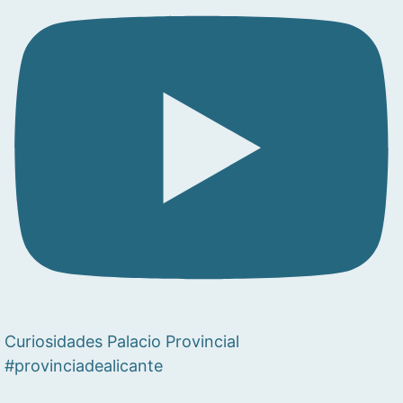
Curiosidades Palacio Provincial
#provinciadealicante