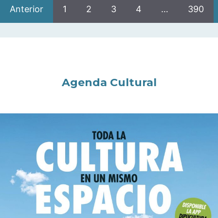
Anterior
1
2
3
4
…
390
Agenda Cultural