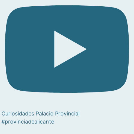
Curiosidades Palacio Provincial
#provinciadealicante