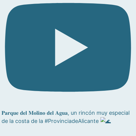
𝐏𝐚𝐫𝐪𝐮𝐞 𝐝𝐞𝐥 𝐌𝐨𝐥𝐢𝐧𝐨 𝐝𝐞𝐥 𝐀𝐠𝐮𝐚, un rincón muy especial
de la costa de la #ProvinciadeAlicante