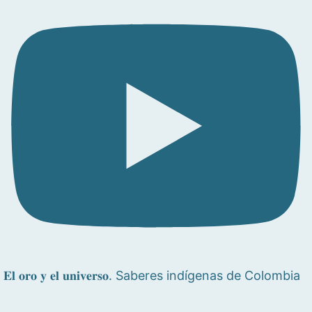
𝐄𝐥 𝐨𝐫𝐨 𝐲 𝐞𝐥 𝐮𝐧𝐢𝐯𝐞𝐫𝐬𝐨. Saberes indígenas de Colombia