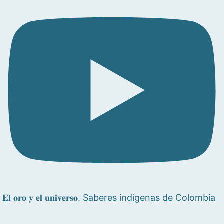
𝐄𝐥 𝐨𝐫𝐨 𝐲 𝐞𝐥 𝐮𝐧𝐢𝐯𝐞𝐫𝐬𝐨. Saberes indígenas de Colombia