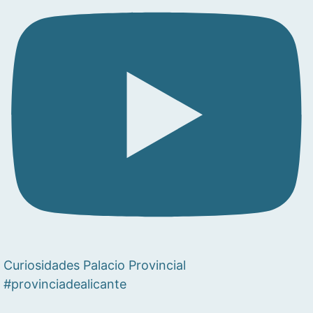
Curiosidades Palacio Provincial
#provinciadealicante