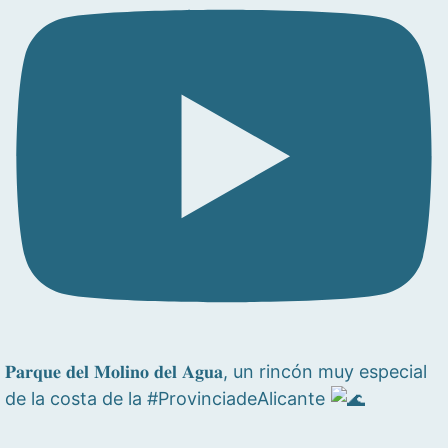
𝐏𝐚𝐫𝐪𝐮𝐞 𝐝𝐞𝐥 𝐌𝐨𝐥𝐢𝐧𝐨 𝐝𝐞𝐥 𝐀𝐠𝐮𝐚, un rincón muy especial
de la costa de la #ProvinciadeAlicante