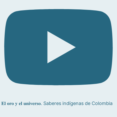
𝐄𝐥 𝐨𝐫𝐨 𝐲 𝐞𝐥 𝐮𝐧𝐢𝐯𝐞𝐫𝐬𝐨. Saberes indígenas de Colombia