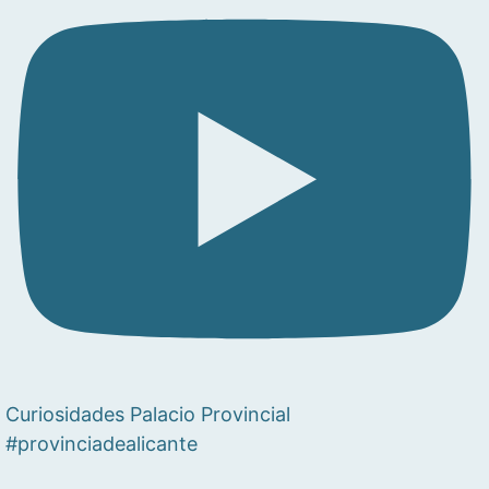
Curiosidades Palacio Provincial
#provinciadealicante