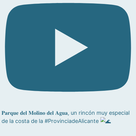
𝐏𝐚𝐫𝐪𝐮𝐞 𝐝𝐞𝐥 𝐌𝐨𝐥𝐢𝐧𝐨 𝐝𝐞𝐥 𝐀𝐠𝐮𝐚, un rincón muy especial
de la costa de la #ProvinciadeAlicante