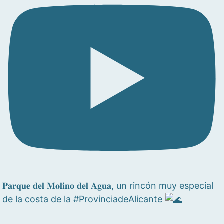
𝐏𝐚𝐫𝐪𝐮𝐞 𝐝𝐞𝐥 𝐌𝐨𝐥𝐢𝐧𝐨 𝐝𝐞𝐥 𝐀𝐠𝐮𝐚, un rincón muy especial
de la costa de la #ProvinciadeAlicante