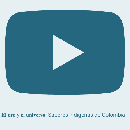
𝐄𝐥 𝐨𝐫𝐨 𝐲 𝐞𝐥 𝐮𝐧𝐢𝐯𝐞𝐫𝐬𝐨. Saberes indígenas de Colombia