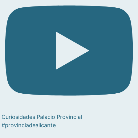
Curiosidades Palacio Provincial
#provinciadealicante