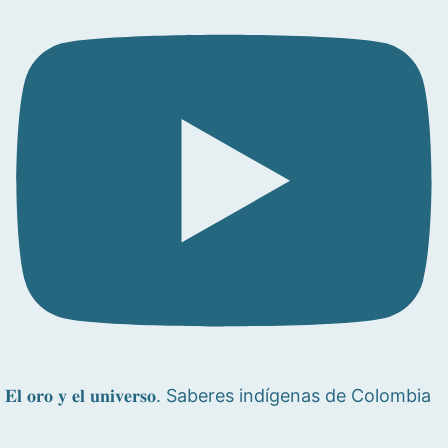
𝐄𝐥 𝐨𝐫𝐨 𝐲 𝐞𝐥 𝐮𝐧𝐢𝐯𝐞𝐫𝐬𝐨. Saberes indígenas de Colombia