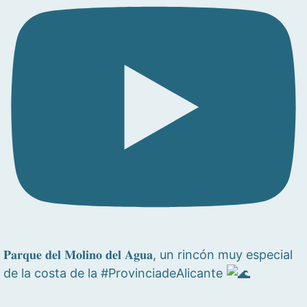
𝐏𝐚𝐫𝐪𝐮𝐞 𝐝𝐞𝐥 𝐌𝐨𝐥𝐢𝐧𝐨 𝐝𝐞𝐥 𝐀𝐠𝐮𝐚, un rincón muy especial
de la costa de la #ProvinciadeAlicante