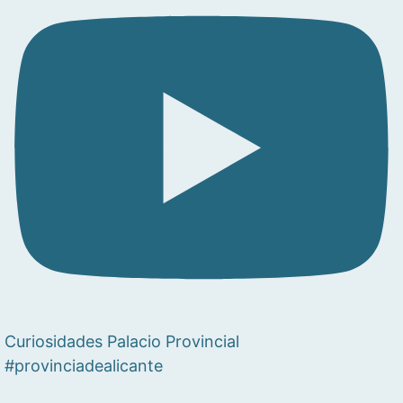
Curiosidades Palacio Provincial
#provinciadealicante