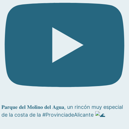
𝐏𝐚𝐫𝐪𝐮𝐞 𝐝𝐞𝐥 𝐌𝐨𝐥𝐢𝐧𝐨 𝐝𝐞𝐥 𝐀𝐠𝐮𝐚, un rincón muy especial
de la costa de la #ProvinciadeAlicante