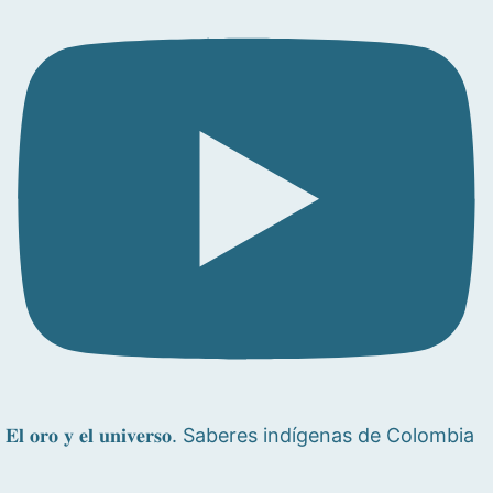
𝐄𝐥 𝐨𝐫𝐨 𝐲 𝐞𝐥 𝐮𝐧𝐢𝐯𝐞𝐫𝐬𝐨. Saberes indígenas de Colombia