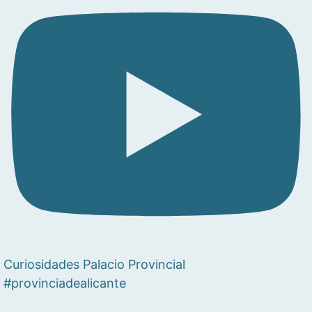
Curiosidades Palacio Provincial
#provinciadealicante