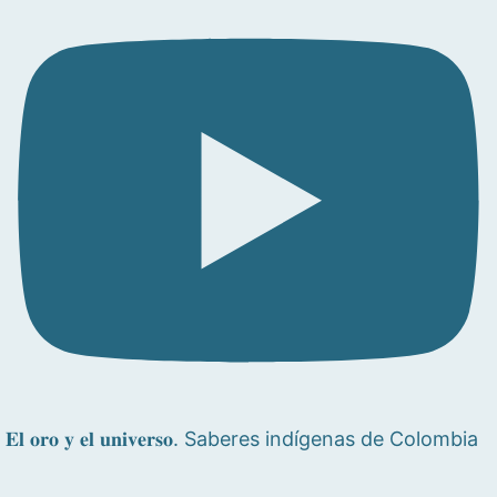
𝐄𝐥 𝐨𝐫𝐨 𝐲 𝐞𝐥 𝐮𝐧𝐢𝐯𝐞𝐫𝐬𝐨. Saberes indígenas de Colombia