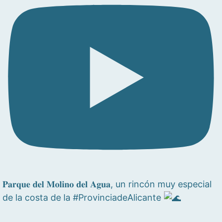
𝐏𝐚𝐫𝐪𝐮𝐞 𝐝𝐞𝐥 𝐌𝐨𝐥𝐢𝐧𝐨 𝐝𝐞𝐥 𝐀𝐠𝐮𝐚, un rincón muy especial
de la costa de la #ProvinciadeAlicante