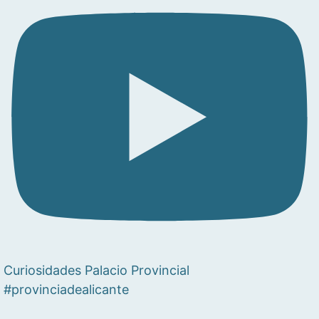
Curiosidades Palacio Provincial
#provinciadealicante