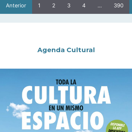
Anterior
1
2
3
4
…
390
Agenda Cultural