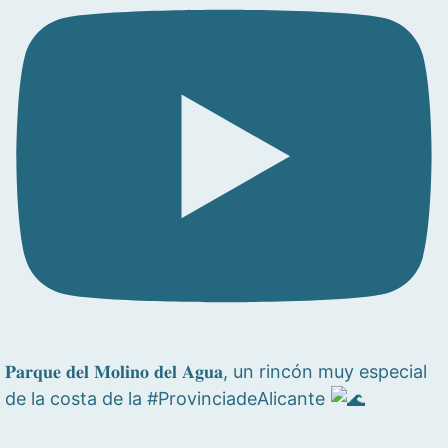
𝐏𝐚𝐫𝐪𝐮𝐞 𝐝𝐞𝐥 𝐌𝐨𝐥𝐢𝐧𝐨 𝐝𝐞𝐥 𝐀𝐠𝐮𝐚, un rincón muy especial
de la costa de la #ProvinciadeAlicante