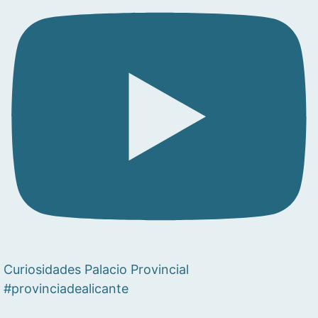
Curiosidades Palacio Provincial
#provinciadealicante