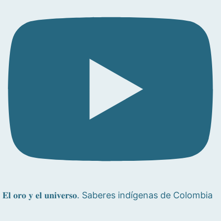
𝐄𝐥 𝐨𝐫𝐨 𝐲 𝐞𝐥 𝐮𝐧𝐢𝐯𝐞𝐫𝐬𝐨. Saberes indígenas de Colombia