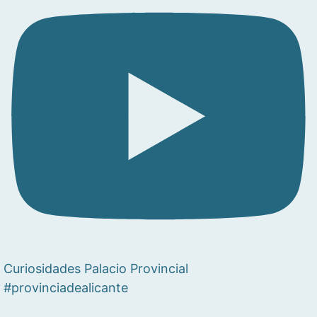
Curiosidades Palacio Provincial
#provinciadealicante