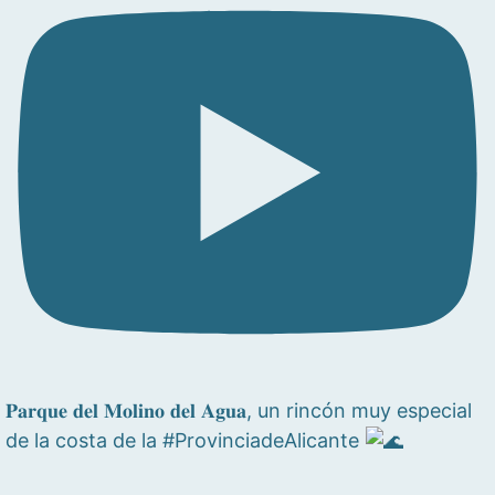
𝐏𝐚𝐫𝐪𝐮𝐞 𝐝𝐞𝐥 𝐌𝐨𝐥𝐢𝐧𝐨 𝐝𝐞𝐥 𝐀𝐠𝐮𝐚, un rincón muy especial
de la costa de la #ProvinciadeAlicante