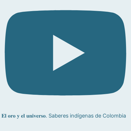
𝐄𝐥 𝐨𝐫𝐨 𝐲 𝐞𝐥 𝐮𝐧𝐢𝐯𝐞𝐫𝐬𝐨. Saberes indígenas de Colombia