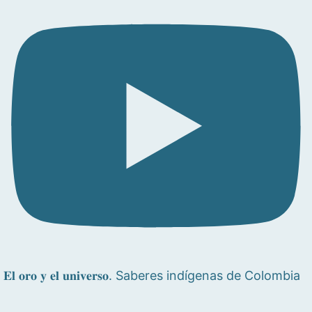
𝐄𝐥 𝐨𝐫𝐨 𝐲 𝐞𝐥 𝐮𝐧𝐢𝐯𝐞𝐫𝐬𝐨. Saberes indígenas de Colombia