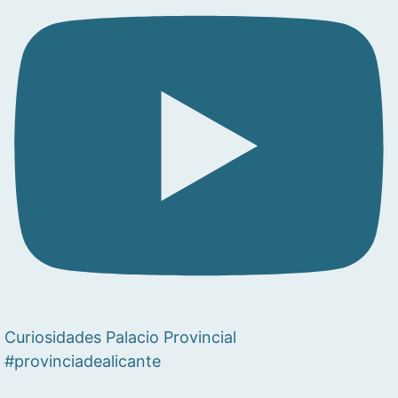
Curiosidades Palacio Provincial
#provinciadealicante