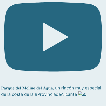
𝐏𝐚𝐫𝐪𝐮𝐞 𝐝𝐞𝐥 𝐌𝐨𝐥𝐢𝐧𝐨 𝐝𝐞𝐥 𝐀𝐠𝐮𝐚, un rincón muy especial
de la costa de la #ProvinciadeAlicante