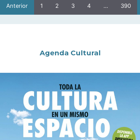
Anterior
1
2
3
4
…
390
Agenda Cultural