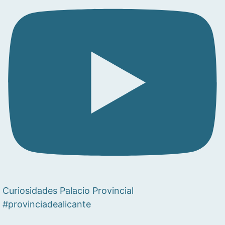
Curiosidades Palacio Provincial
#provinciadealicante