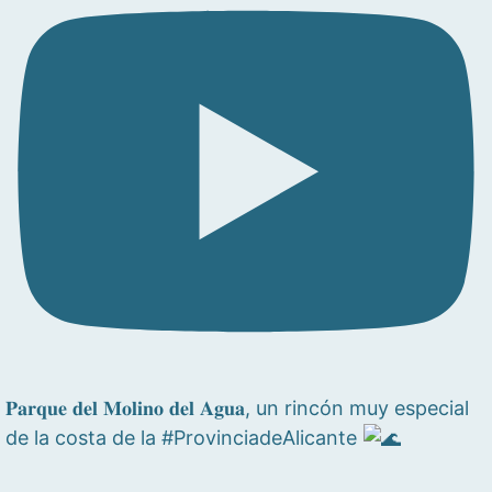
𝐏𝐚𝐫𝐪𝐮𝐞 𝐝𝐞𝐥 𝐌𝐨𝐥𝐢𝐧𝐨 𝐝𝐞𝐥 𝐀𝐠𝐮𝐚, un rincón muy especial
de la costa de la #ProvinciadeAlicante