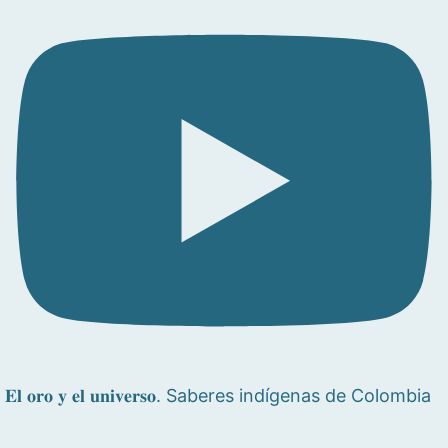
𝐄𝐥 𝐨𝐫𝐨 𝐲 𝐞𝐥 𝐮𝐧𝐢𝐯𝐞𝐫𝐬𝐨. Saberes indígenas de Colombia