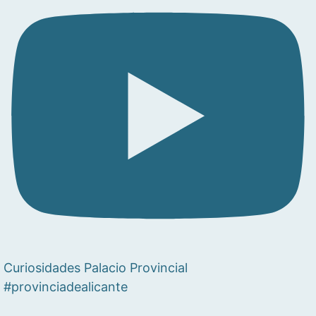
Curiosidades Palacio Provincial
#provinciadealicante