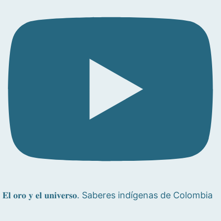
𝐄𝐥 𝐨𝐫𝐨 𝐲 𝐞𝐥 𝐮𝐧𝐢𝐯𝐞𝐫𝐬𝐨. Saberes indígenas de Colombia