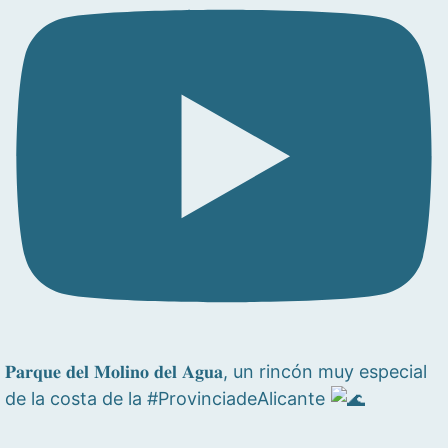
𝐏𝐚𝐫𝐪𝐮𝐞 𝐝𝐞𝐥 𝐌𝐨𝐥𝐢𝐧𝐨 𝐝𝐞𝐥 𝐀𝐠𝐮𝐚, un rincón muy especial
de la costa de la #ProvinciadeAlicante