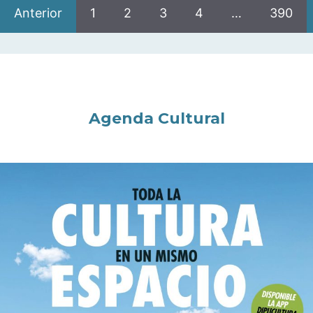
Anterior
1
2
3
4
…
390
Agenda Cultural