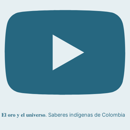
𝐄𝐥 𝐨𝐫𝐨 𝐲 𝐞𝐥 𝐮𝐧𝐢𝐯𝐞𝐫𝐬𝐨. Saberes indígenas de Colombia