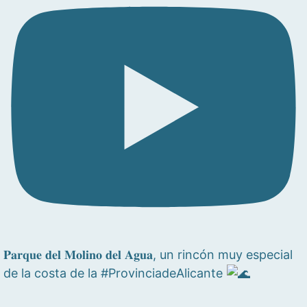
𝐏𝐚𝐫𝐪𝐮𝐞 𝐝𝐞𝐥 𝐌𝐨𝐥𝐢𝐧𝐨 𝐝𝐞𝐥 𝐀𝐠𝐮𝐚, un rincón muy especial
de la costa de la #ProvinciadeAlicante