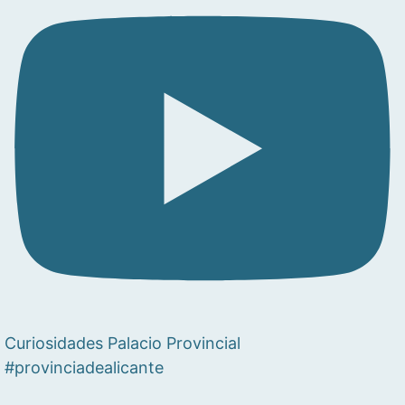
Curiosidades Palacio Provincial
#provinciadealicante