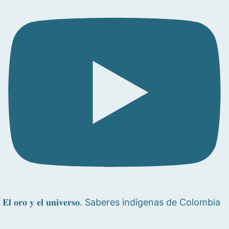
𝐄𝐥 𝐨𝐫𝐨 𝐲 𝐞𝐥 𝐮𝐧𝐢𝐯𝐞𝐫𝐬𝐨. Saberes indígenas de Colombia