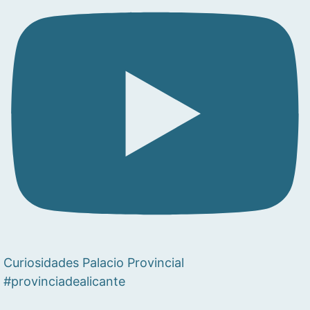
Curiosidades Palacio Provincial
#provinciadealicante