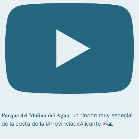
𝐏𝐚𝐫𝐪𝐮𝐞 𝐝𝐞𝐥 𝐌𝐨𝐥𝐢𝐧𝐨 𝐝𝐞𝐥 𝐀𝐠𝐮𝐚, un rincón muy especial
de la costa de la #ProvinciadeAlicante