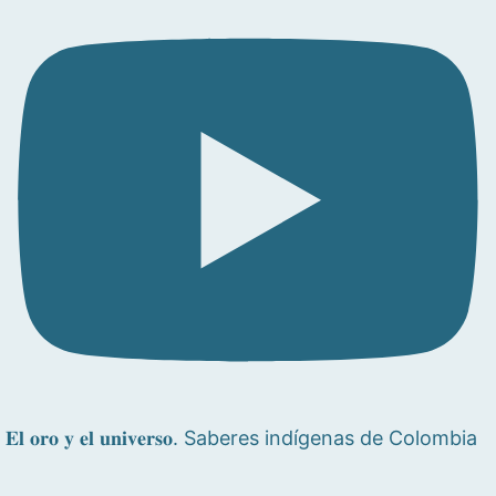
𝐄𝐥 𝐨𝐫𝐨 𝐲 𝐞𝐥 𝐮𝐧𝐢𝐯𝐞𝐫𝐬𝐨. Saberes indígenas de Colombia