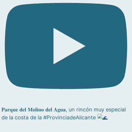
𝐏𝐚𝐫𝐪𝐮𝐞 𝐝𝐞𝐥 𝐌𝐨𝐥𝐢𝐧𝐨 𝐝𝐞𝐥 𝐀𝐠𝐮𝐚, un rincón muy especial
de la costa de la #ProvinciadeAlicante