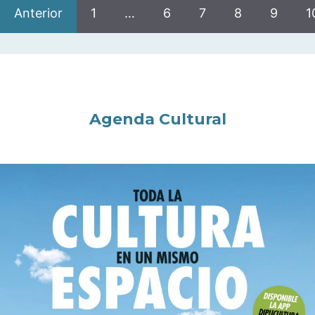
Anterior
1
…
6
7
8
9
1
Agenda Cultural