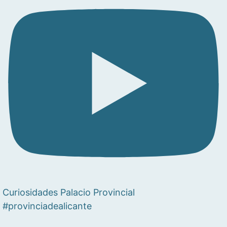
Curiosidades Palacio Provincial
#provinciadealicante