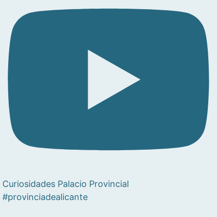
Curiosidades Palacio Provincial
#provinciadealicante