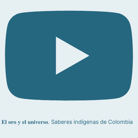
𝐄𝐥 𝐨𝐫𝐨 𝐲 𝐞𝐥 𝐮𝐧𝐢𝐯𝐞𝐫𝐬𝐨. Saberes indígenas de Colombia