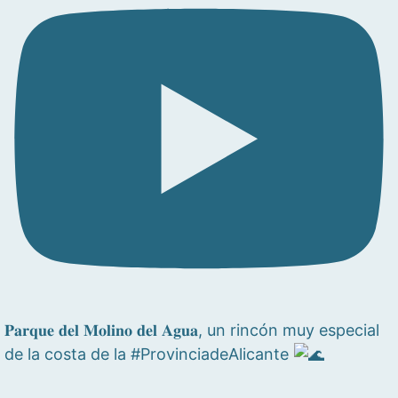
𝐏𝐚𝐫𝐪𝐮𝐞 𝐝𝐞𝐥 𝐌𝐨𝐥𝐢𝐧𝐨 𝐝𝐞𝐥 𝐀𝐠𝐮𝐚, un rincón muy especial
de la costa de la #ProvinciadeAlicante