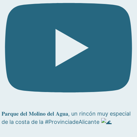
𝐏𝐚𝐫𝐪𝐮𝐞 𝐝𝐞𝐥 𝐌𝐨𝐥𝐢𝐧𝐨 𝐝𝐞𝐥 𝐀𝐠𝐮𝐚, un rincón muy especial
de la costa de la #ProvinciadeAlicante