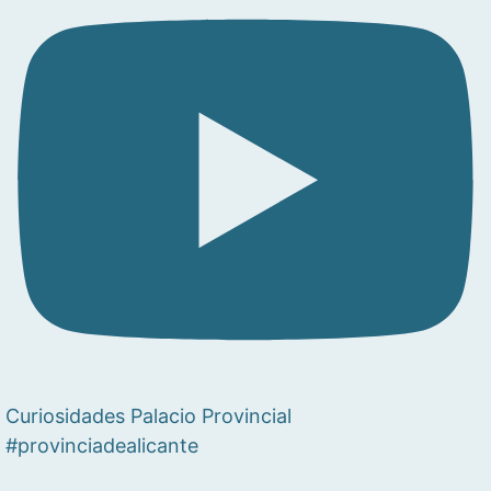
Curiosidades Palacio Provincial
#provinciadealicante