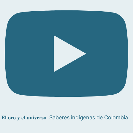
𝐄𝐥 𝐨𝐫𝐨 𝐲 𝐞𝐥 𝐮𝐧𝐢𝐯𝐞𝐫𝐬𝐨. Saberes indígenas de Colombia