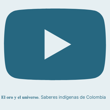
𝐄𝐥 𝐨𝐫𝐨 𝐲 𝐞𝐥 𝐮𝐧𝐢𝐯𝐞𝐫𝐬𝐨. Saberes indígenas de Colombia