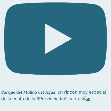
𝐏𝐚𝐫𝐪𝐮𝐞 𝐝𝐞𝐥 𝐌𝐨𝐥𝐢𝐧𝐨 𝐝𝐞𝐥 𝐀𝐠𝐮𝐚, un rincón muy especial
de la costa de la #ProvinciadeAlicante