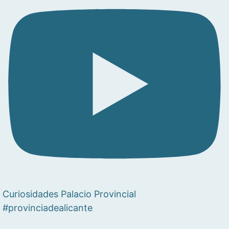
Curiosidades Palacio Provincial
#provinciadealicante