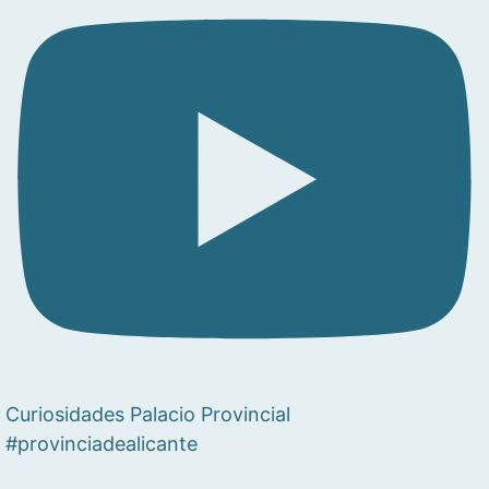
Curiosidades Palacio Provincial
#provinciadealicante