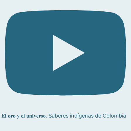
𝐄𝐥 𝐨𝐫𝐨 𝐲 𝐞𝐥 𝐮𝐧𝐢𝐯𝐞𝐫𝐬𝐨. Saberes indígenas de Colombia