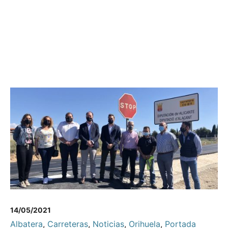
14/05/2021
Albatera
,
Carreteras
,
Noticias
,
Orihuela
,
Portada