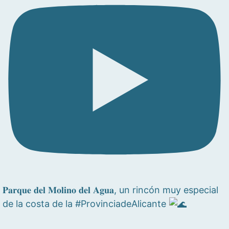
𝐏𝐚𝐫𝐪𝐮𝐞 𝐝𝐞𝐥 𝐌𝐨𝐥𝐢𝐧𝐨 𝐝𝐞𝐥 𝐀𝐠𝐮𝐚, un rincón muy especial
de la costa de la #ProvinciadeAlicante