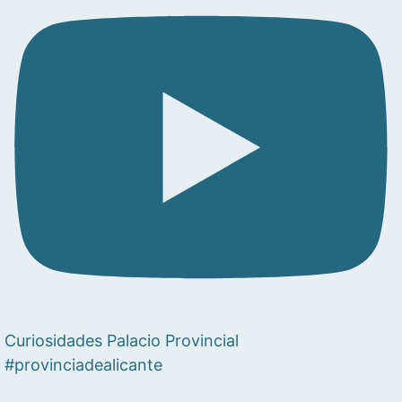
Curiosidades Palacio Provincial
#provinciadealicante