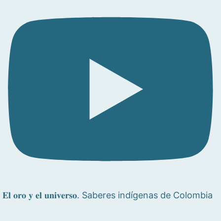
𝐄𝐥 𝐨𝐫𝐨 𝐲 𝐞𝐥 𝐮𝐧𝐢𝐯𝐞𝐫𝐬𝐨. Saberes indígenas de Colombia