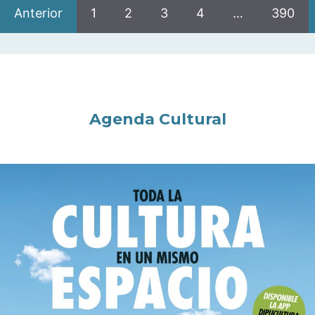
Anterior
1
2
3
4
…
390
Agenda Cultural