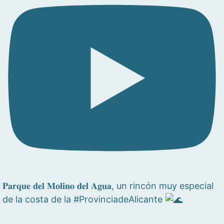
𝐏𝐚𝐫𝐪𝐮𝐞 𝐝𝐞𝐥 𝐌𝐨𝐥𝐢𝐧𝐨 𝐝𝐞𝐥 𝐀𝐠𝐮𝐚, un rincón muy especial
de la costa de la #ProvinciadeAlicante