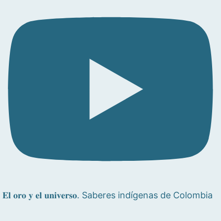
𝐄𝐥 𝐨𝐫𝐨 𝐲 𝐞𝐥 𝐮𝐧𝐢𝐯𝐞𝐫𝐬𝐨. Saberes indígenas de Colombia