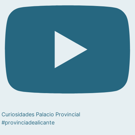
Curiosidades Palacio Provincial
#provinciadealicante