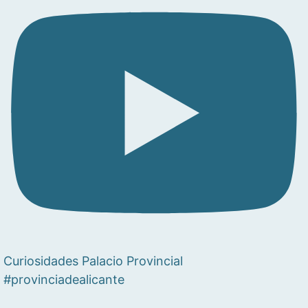
Curiosidades Palacio Provincial
#provinciadealicante