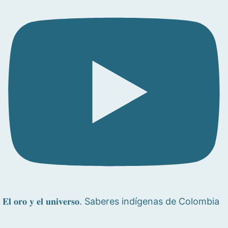
𝐄𝐥 𝐨𝐫𝐨 𝐲 𝐞𝐥 𝐮𝐧𝐢𝐯𝐞𝐫𝐬𝐨. Saberes indígenas de Colombia