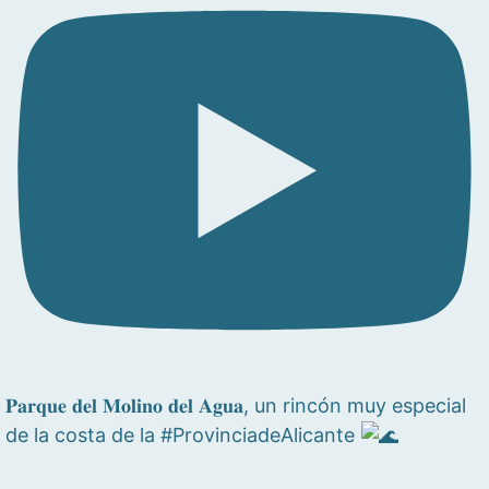
𝐏𝐚𝐫𝐪𝐮𝐞 𝐝𝐞𝐥 𝐌𝐨𝐥𝐢𝐧𝐨 𝐝𝐞𝐥 𝐀𝐠𝐮𝐚, un rincón muy especial
de la costa de la #ProvinciadeAlicante