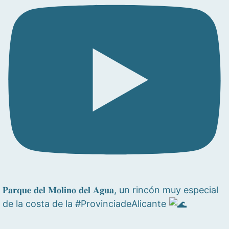
𝐏𝐚𝐫𝐪𝐮𝐞 𝐝𝐞𝐥 𝐌𝐨𝐥𝐢𝐧𝐨 𝐝𝐞𝐥 𝐀𝐠𝐮𝐚, un rincón muy especial
de la costa de la #ProvinciadeAlicante