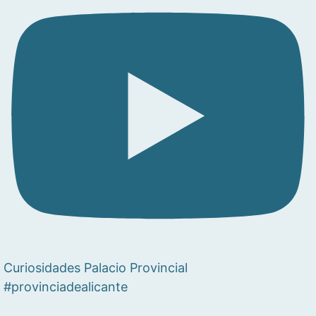
Curiosidades Palacio Provincial
#provinciadealicante