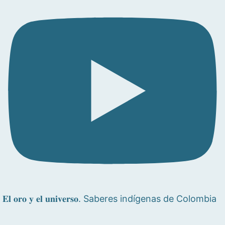
𝐄𝐥 𝐨𝐫𝐨 𝐲 𝐞𝐥 𝐮𝐧𝐢𝐯𝐞𝐫𝐬𝐨. Saberes indígenas de Colombia