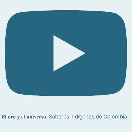
𝐄𝐥 𝐨𝐫𝐨 𝐲 𝐞𝐥 𝐮𝐧𝐢𝐯𝐞𝐫𝐬𝐨. Saberes indígenas de Colombia