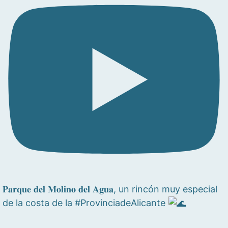
𝐏𝐚𝐫𝐪𝐮𝐞 𝐝𝐞𝐥 𝐌𝐨𝐥𝐢𝐧𝐨 𝐝𝐞𝐥 𝐀𝐠𝐮𝐚, un rincón muy especial
de la costa de la #ProvinciadeAlicante