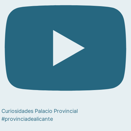
Curiosidades Palacio Provincial
#provinciadealicante