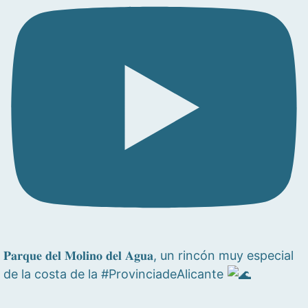
𝐏𝐚𝐫𝐪𝐮𝐞 𝐝𝐞𝐥 𝐌𝐨𝐥𝐢𝐧𝐨 𝐝𝐞𝐥 𝐀𝐠𝐮𝐚, un rincón muy especial
de la costa de la #ProvinciadeAlicante