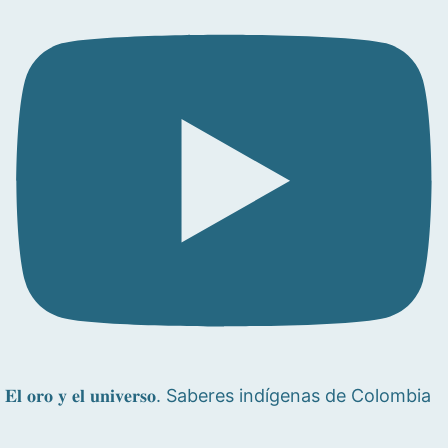
𝐄𝐥 𝐨𝐫𝐨 𝐲 𝐞𝐥 𝐮𝐧𝐢𝐯𝐞𝐫𝐬𝐨. Saberes indígenas de Colombia