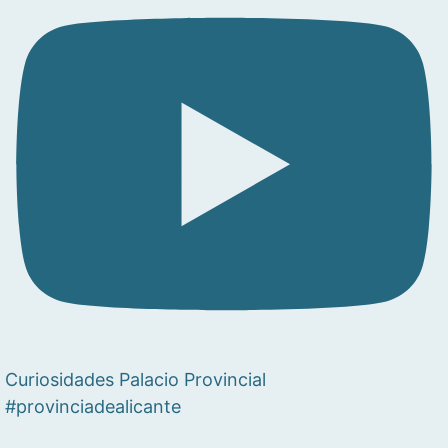
Curiosidades Palacio Provincial
#provinciadealicante