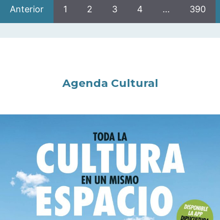
Anterior
1
2
3
4
…
390
Agenda Cultural