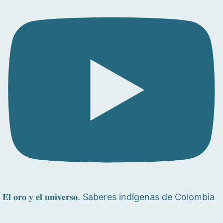
𝐄𝐥 𝐨𝐫𝐨 𝐲 𝐞𝐥 𝐮𝐧𝐢𝐯𝐞𝐫𝐬𝐨. Saberes indígenas de Colombia