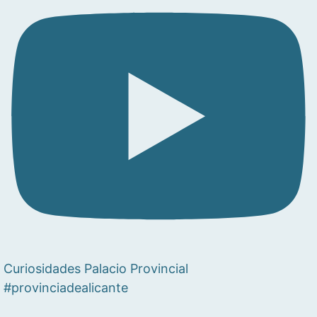
Curiosidades Palacio Provincial
#provinciadealicante