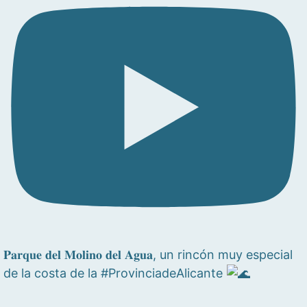
𝐏𝐚𝐫𝐪𝐮𝐞 𝐝𝐞𝐥 𝐌𝐨𝐥𝐢𝐧𝐨 𝐝𝐞𝐥 𝐀𝐠𝐮𝐚, un rincón muy especial
de la costa de la #ProvinciadeAlicante