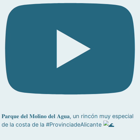
𝐏𝐚𝐫𝐪𝐮𝐞 𝐝𝐞𝐥 𝐌𝐨𝐥𝐢𝐧𝐨 𝐝𝐞𝐥 𝐀𝐠𝐮𝐚, un rincón muy especial
de la costa de la #ProvinciadeAlicante