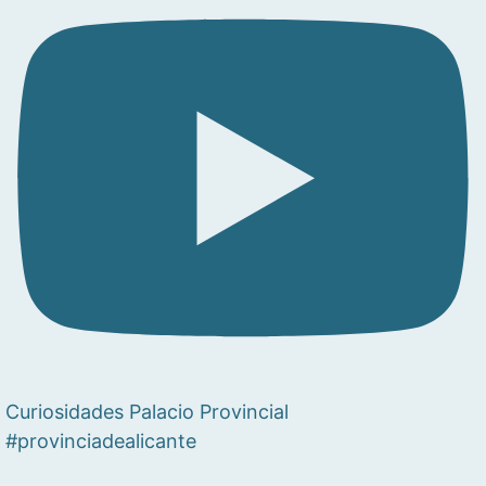
Curiosidades Palacio Provincial
#provinciadealicante