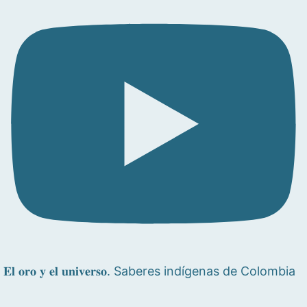
𝐄𝐥 𝐨𝐫𝐨 𝐲 𝐞𝐥 𝐮𝐧𝐢𝐯𝐞𝐫𝐬𝐨. Saberes indígenas de Colombia