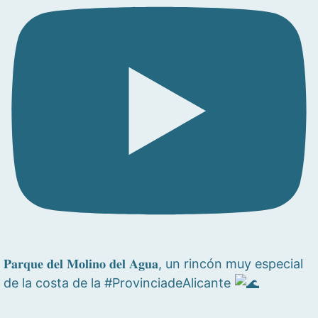
𝐏𝐚𝐫𝐪𝐮𝐞 𝐝𝐞𝐥 𝐌𝐨𝐥𝐢𝐧𝐨 𝐝𝐞𝐥 𝐀𝐠𝐮𝐚, un rincón muy especial
de la costa de la #ProvinciadeAlicante