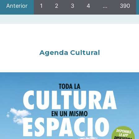
Anterior
1
2
3
4
…
390
Agenda Cultural