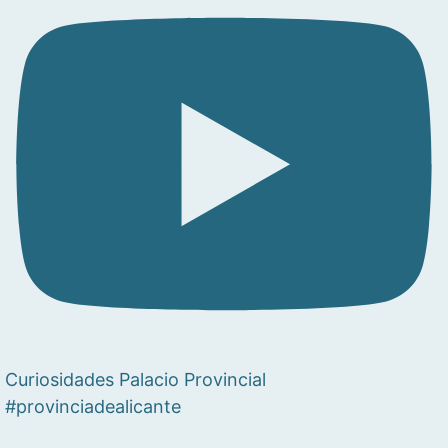
Curiosidades Palacio Provincial
#provinciadealicante