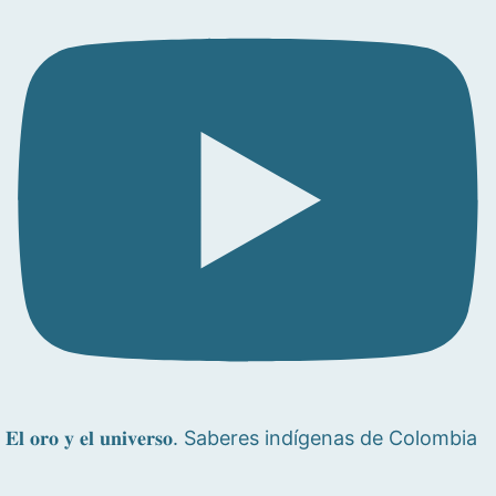
𝐄𝐥 𝐨𝐫𝐨 𝐲 𝐞𝐥 𝐮𝐧𝐢𝐯𝐞𝐫𝐬𝐨. Saberes indígenas de Colombia