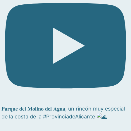
𝐏𝐚𝐫𝐪𝐮𝐞 𝐝𝐞𝐥 𝐌𝐨𝐥𝐢𝐧𝐨 𝐝𝐞𝐥 𝐀𝐠𝐮𝐚, un rincón muy especial
de la costa de la #ProvinciadeAlicante