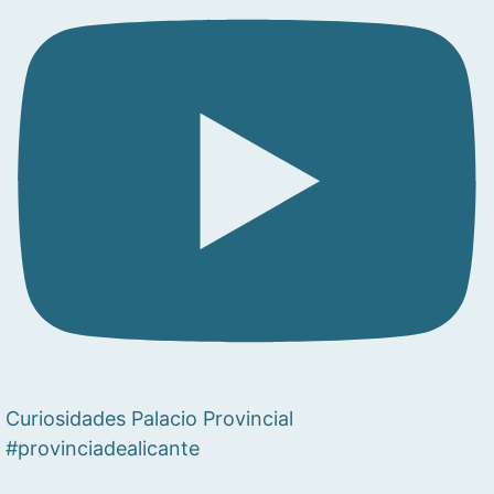
Curiosidades Palacio Provincial
#provinciadealicante