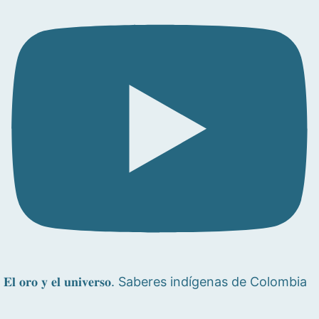
𝐄𝐥 𝐨𝐫𝐨 𝐲 𝐞𝐥 𝐮𝐧𝐢𝐯𝐞𝐫𝐬𝐨. Saberes indígenas de Colombia