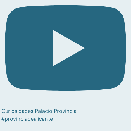
Curiosidades Palacio Provincial
#provinciadealicante