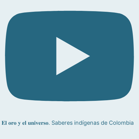
𝐄𝐥 𝐨𝐫𝐨 𝐲 𝐞𝐥 𝐮𝐧𝐢𝐯𝐞𝐫𝐬𝐨. Saberes indígenas de Colombia