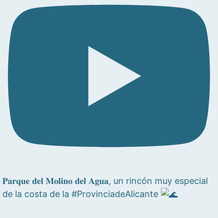
𝐏𝐚𝐫𝐪𝐮𝐞 𝐝𝐞𝐥 𝐌𝐨𝐥𝐢𝐧𝐨 𝐝𝐞𝐥 𝐀𝐠𝐮𝐚, un rincón muy especial
de la costa de la #ProvinciadeAlicante