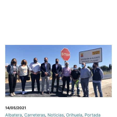
14/05/2021
Albatera
,
Carreteras
,
Noticias
,
Orihuela
,
Portada