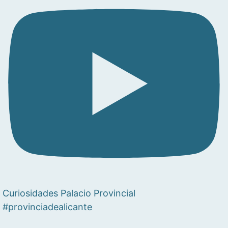
Curiosidades Palacio Provincial
#provinciadealicante