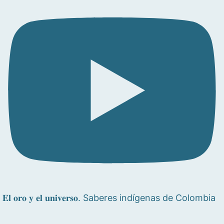
𝐄𝐥 𝐨𝐫𝐨 𝐲 𝐞𝐥 𝐮𝐧𝐢𝐯𝐞𝐫𝐬𝐨. Saberes indígenas de Colombia