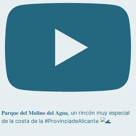
𝐏𝐚𝐫𝐪𝐮𝐞 𝐝𝐞𝐥 𝐌𝐨𝐥𝐢𝐧𝐨 𝐝𝐞𝐥 𝐀𝐠𝐮𝐚, un rincón muy especial
de la costa de la #ProvinciadeAlicante