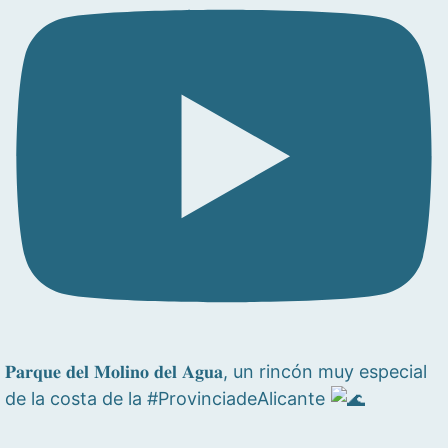
𝐏𝐚𝐫𝐪𝐮𝐞 𝐝𝐞𝐥 𝐌𝐨𝐥𝐢𝐧𝐨 𝐝𝐞𝐥 𝐀𝐠𝐮𝐚, un rincón muy especial
de la costa de la #ProvinciadeAlicante