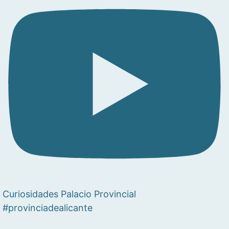
Curiosidades Palacio Provincial
#provinciadealicante