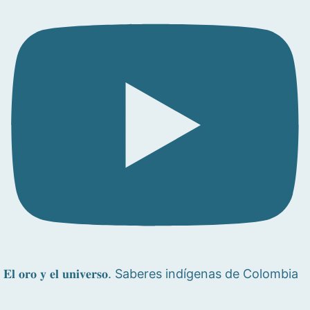
𝐄𝐥 𝐨𝐫𝐨 𝐲 𝐞𝐥 𝐮𝐧𝐢𝐯𝐞𝐫𝐬𝐨. Saberes indígenas de Colombia