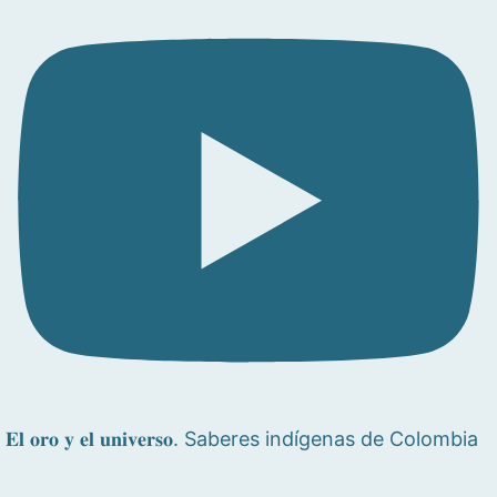
𝐄𝐥 𝐨𝐫𝐨 𝐲 𝐞𝐥 𝐮𝐧𝐢𝐯𝐞𝐫𝐬𝐨. Saberes indígenas de Colombia