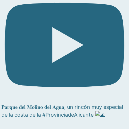
𝐏𝐚𝐫𝐪𝐮𝐞 𝐝𝐞𝐥 𝐌𝐨𝐥𝐢𝐧𝐨 𝐝𝐞𝐥 𝐀𝐠𝐮𝐚, un rincón muy especial
de la costa de la #ProvinciadeAlicante