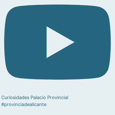
Curiosidades Palacio Provincial
#provinciadealicante