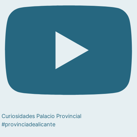
Curiosidades Palacio Provincial
#provinciadealicante