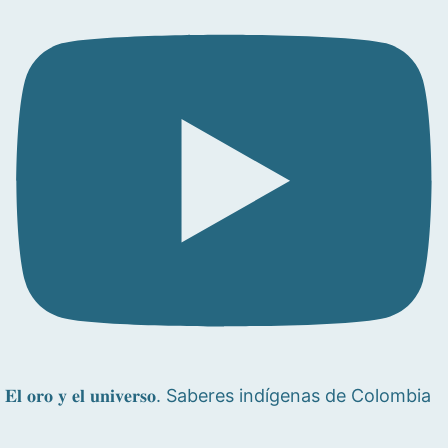
𝐄𝐥 𝐨𝐫𝐨 𝐲 𝐞𝐥 𝐮𝐧𝐢𝐯𝐞𝐫𝐬𝐨. Saberes indígenas de Colombia