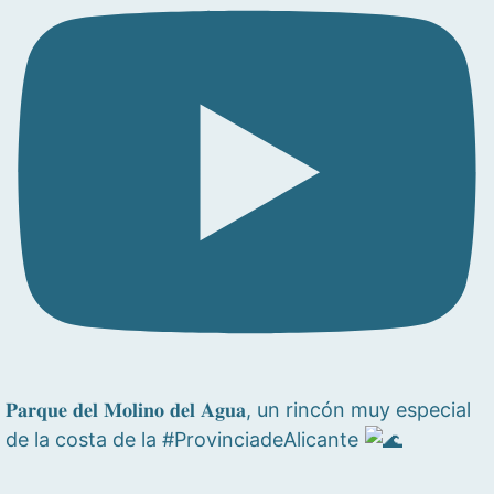
𝐏𝐚𝐫𝐪𝐮𝐞 𝐝𝐞𝐥 𝐌𝐨𝐥𝐢𝐧𝐨 𝐝𝐞𝐥 𝐀𝐠𝐮𝐚, un rincón muy especial
de la costa de la #ProvinciadeAlicante