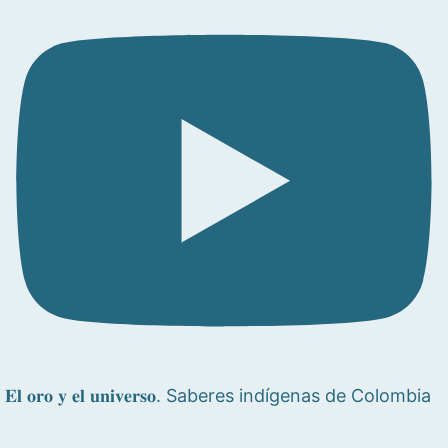
𝐄𝐥 𝐨𝐫𝐨 𝐲 𝐞𝐥 𝐮𝐧𝐢𝐯𝐞𝐫𝐬𝐨. Saberes indígenas de Colombia