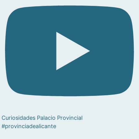
Curiosidades Palacio Provincial
#provinciadealicante