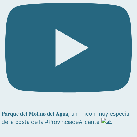
𝐏𝐚𝐫𝐪𝐮𝐞 𝐝𝐞𝐥 𝐌𝐨𝐥𝐢𝐧𝐨 𝐝𝐞𝐥 𝐀𝐠𝐮𝐚, un rincón muy especial
de la costa de la #ProvinciadeAlicante