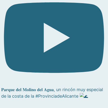
𝐏𝐚𝐫𝐪𝐮𝐞 𝐝𝐞𝐥 𝐌𝐨𝐥𝐢𝐧𝐨 𝐝𝐞𝐥 𝐀𝐠𝐮𝐚, un rincón muy especial
de la costa de la #ProvinciadeAlicante