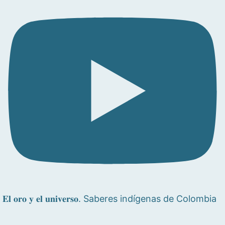
𝐄𝐥 𝐨𝐫𝐨 𝐲 𝐞𝐥 𝐮𝐧𝐢𝐯𝐞𝐫𝐬𝐨. Saberes indígenas de Colombia