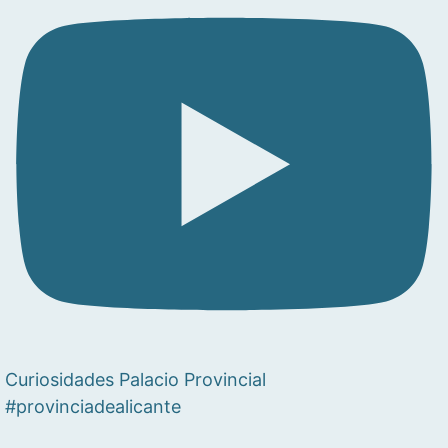
Curiosidades Palacio Provincial
#provinciadealicante