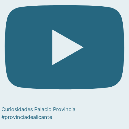
Curiosidades Palacio Provincial
#provinciadealicante