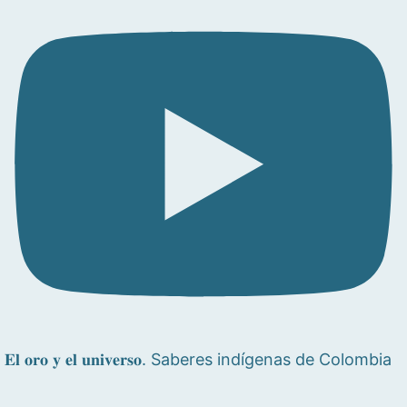
𝐄𝐥 𝐨𝐫𝐨 𝐲 𝐞𝐥 𝐮𝐧𝐢𝐯𝐞𝐫𝐬𝐨. Saberes indígenas de Colombia