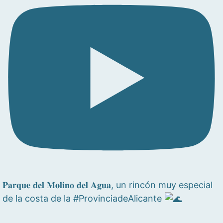
𝐏𝐚𝐫𝐪𝐮𝐞 𝐝𝐞𝐥 𝐌𝐨𝐥𝐢𝐧𝐨 𝐝𝐞𝐥 𝐀𝐠𝐮𝐚, un rincón muy especial
de la costa de la #ProvinciadeAlicante