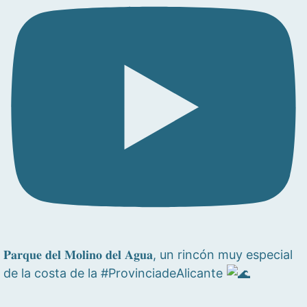
𝐏𝐚𝐫𝐪𝐮𝐞 𝐝𝐞𝐥 𝐌𝐨𝐥𝐢𝐧𝐨 𝐝𝐞𝐥 𝐀𝐠𝐮𝐚, un rincón muy especial
de la costa de la #ProvinciadeAlicante