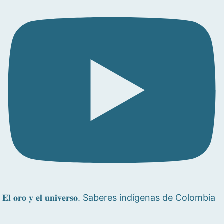
𝐄𝐥 𝐨𝐫𝐨 𝐲 𝐞𝐥 𝐮𝐧𝐢𝐯𝐞𝐫𝐬𝐨. Saberes indígenas de Colombia