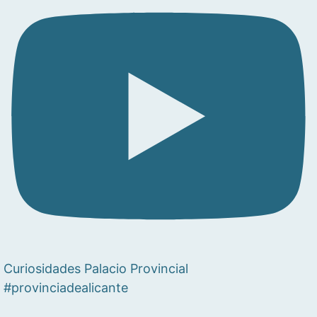
Curiosidades Palacio Provincial
#provinciadealicante