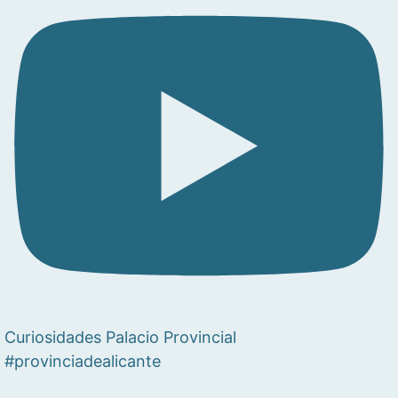
Curiosidades Palacio Provincial
#provinciadealicante