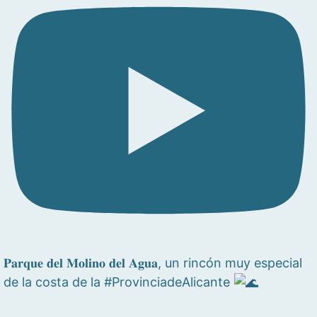
𝐏𝐚𝐫𝐪𝐮𝐞 𝐝𝐞𝐥 𝐌𝐨𝐥𝐢𝐧𝐨 𝐝𝐞𝐥 𝐀𝐠𝐮𝐚, un rincón muy especial
de la costa de la #ProvinciadeAlicante