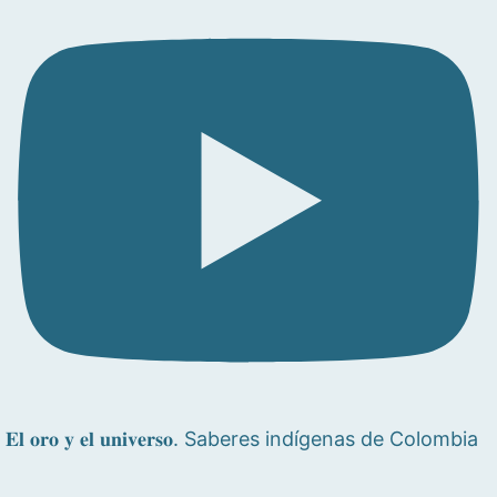
𝐄𝐥 𝐨𝐫𝐨 𝐲 𝐞𝐥 𝐮𝐧𝐢𝐯𝐞𝐫𝐬𝐨. Saberes indígenas de Colombia