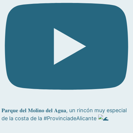
𝐏𝐚𝐫𝐪𝐮𝐞 𝐝𝐞𝐥 𝐌𝐨𝐥𝐢𝐧𝐨 𝐝𝐞𝐥 𝐀𝐠𝐮𝐚, un rincón muy especial
de la costa de la #ProvinciadeAlicante