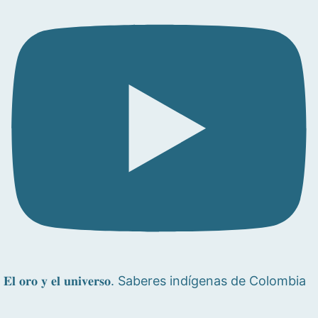
𝐄𝐥 𝐨𝐫𝐨 𝐲 𝐞𝐥 𝐮𝐧𝐢𝐯𝐞𝐫𝐬𝐨. Saberes indígenas de Colombia