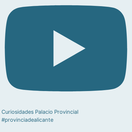
Curiosidades Palacio Provincial
#provinciadealicante